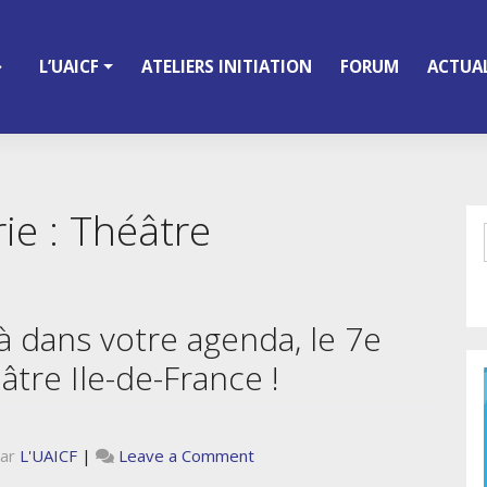
L’UAICF
ATELIERS INITIATION
FORUM
ACTUAL
ie :
Théâtre
jà dans votre agenda, le 7e
éâtre Ile-de-France !
on
ar
L'UAICF
|
Leave a Comment
A