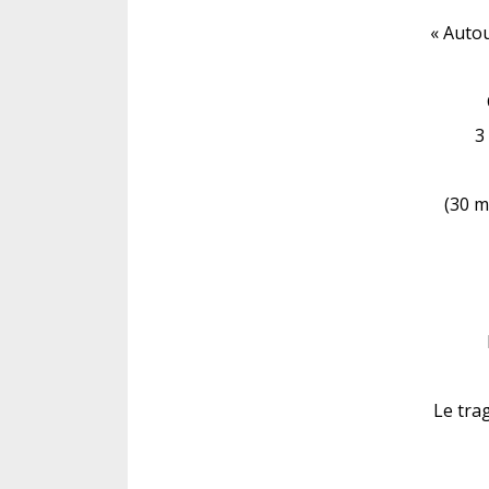
« Auto
3
(30 m
Le trag