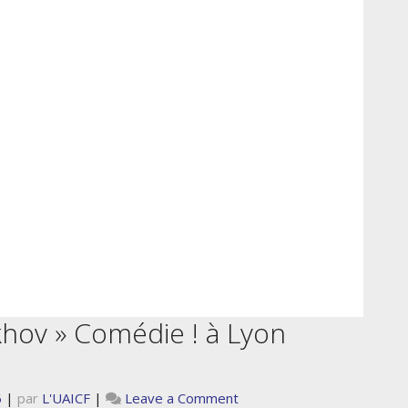
hov » Comédie ! à Lyon
on
6
|
par
L'UAICF
|
Leave a Comment