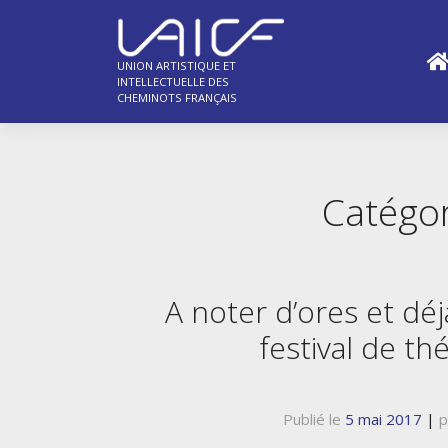
Skip
to
content
UNION ARTISTIQUE ET
INTELLECTUELLE DES
CHEMINOTS FRANÇAIS
Catégor
A noter d’ores et dé
festival de th
Publié le
5 mai 2017
|
p