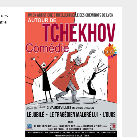
« Autour
de
e des
Tchekhov »
âtre
Comédie
!
à
Lyon