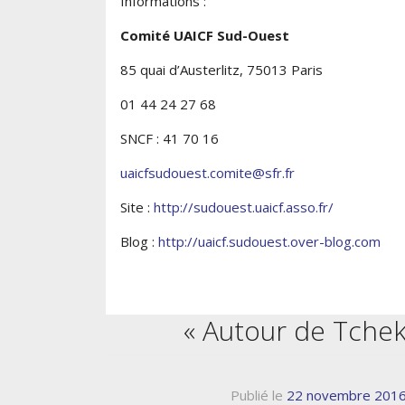
Informations :
Comité UAICF Sud-Ouest
85 quai d’Austerlitz, 75013 Paris
01 44 24 27 68
SNCF : 41 70 16
uaicfsudouest.comite@sfr.fr
Site :
http://sudouest.uaicf.asso.fr/
Blog :
http://uaicf.sudouest.over-blog.com
« Autour de Tchek
Publié le
22 novembre 201