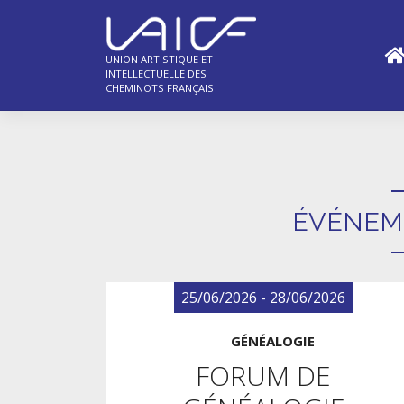
Skip
to
content
UNION ARTISTIQUE ET
INTELLECTUELLE DES
CHEMINOTS FRANÇAIS
ÉVÉNEM
25/06/2026 - 28/06/2026
GÉNÉALOGIE
FORUM DE