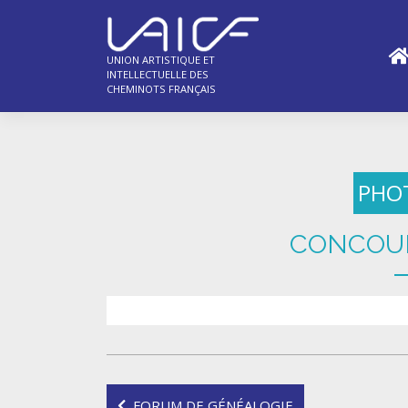
Skip
to
content
UNION ARTISTIQUE ET
INTELLECTUELLE DES
CHEMINOTS FRANÇAIS
PHO
CONCOUR
Navigation
FORUM DE GÉNÉALOGIE