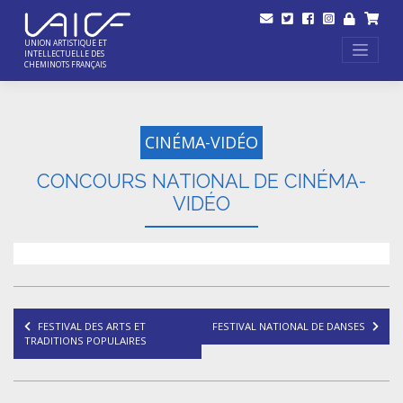
Skip
to
content
UNION ARTISTIQUE ET
INTELLECTUELLE DES
CHEMINOTS FRANÇAIS
CINÉMA-VIDÉO
CONCOURS NATIONAL DE CINÉMA-
VIDÉO
Navigation
FESTIVAL DES ARTS ET
FESTIVAL NATIONAL DE DANSES
de
TRADITIONS POPULAIRES
l’article