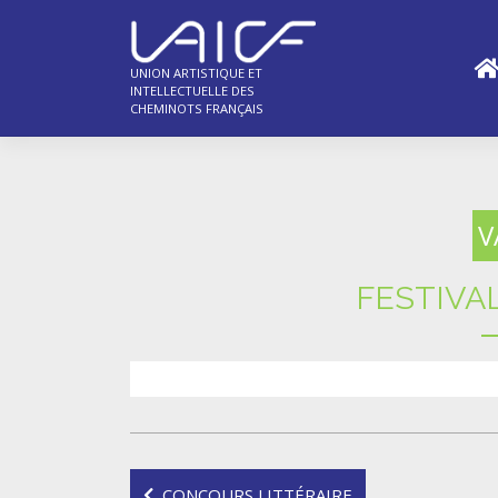
Skip
to
content
UNION ARTISTIQUE ET
INTELLECTUELLE DES
CHEMINOTS FRANÇAIS
V
FESTIVA
Navigation
CONCOURS LITTÉRAIRE