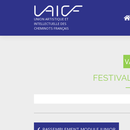
Skip
to
content
UNION ARTISTIQUE ET
INTELLECTUELLE DES
CHEMINOTS FRANÇAIS
V
FESTIVA
Navigation
RASSEMBLEMENT MODULE JUNIOR