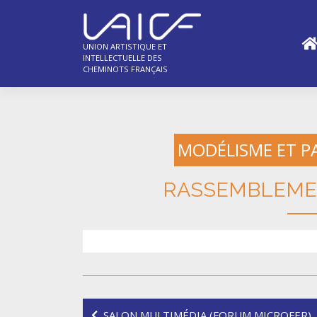
Skip
to
content
UNION ARTISTIQUE ET
INTELLECTUELLE DES
CHEMINOTS FRANÇAIS
MODÉLISME ET P
RASSEMBLEME
Navigation
SALON MULTIMÉDIA (FORUM MICROFER)