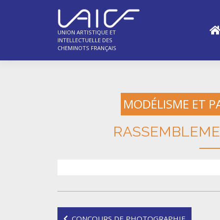
Skip
to
content
UNION ARTISTIQUE ET
INTELLECTUELLE DES
CHEMINOTS FRANÇAIS
MODÉLISME ET P
RASSEMBLEME
Navigation
CONCOURS DE PHOTOGRAPHIE