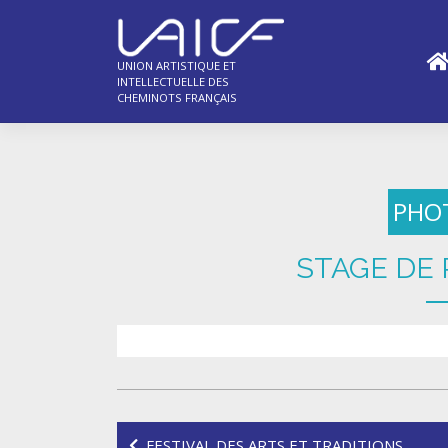
Skip
to
content
UNION ARTISTIQUE ET
INTELLECTUELLE DES
CHEMINOTS FRANÇAIS
PHO
STAGE DE
Navigation
FESTIVAL DES ARTS ET TRADITIONS