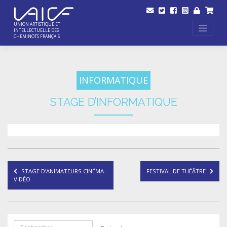
Skip
to
content
UNION ARTISTIQUE ET
INTELLECTUELLE DES
CHEMINOTS FRANÇAIS
INFORMATIQUE
STAGE D’INFORMATIQUE
Navigation
STAGE D’ANIMATEURS CINÉMA-
FESTIVAL DE THÉÂTRE
de
VIDÉO
l’article