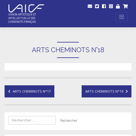
Skip
to
content
UNION ARTISTIQUE ET
INTELLECTUELLE DES
CHEMINOTS FRANÇAIS
ARTS CHEMINOTS N°18
Navigation
ARTS CHEMINOTS N°17
ARTS CHEMINOTS N°19
de
l’article