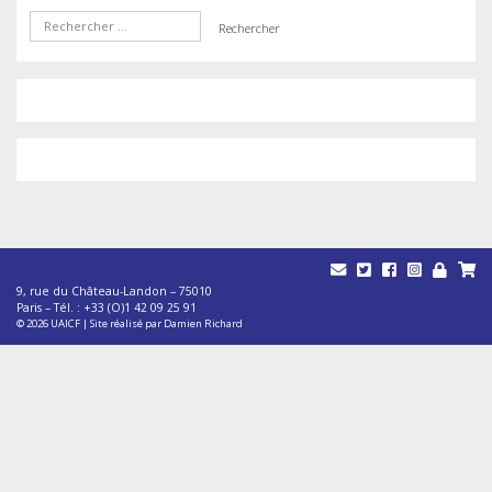
9, rue du Château-Landon – 75010
Paris – Tél. : +33 (O)1 42 09 25 91
© 2026
UAICF
|
Site réalisé par
Damien Richard