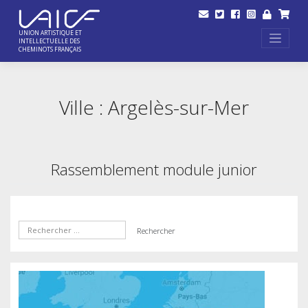
Skip
to
content
UNION ARTISTIQUE ET
INTELLECTUELLE DES
CHEMINOTS FRANÇAIS
Ville :
Argelès-sur-Mer
Rassemblement module junior