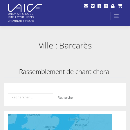
Skip
to
content
UNION ARTISTIQUE ET
INTELLECTUELLE DES
CHEMINOTS FRANÇAIS
Ville :
Barcarès
Rassemblement de chant choral