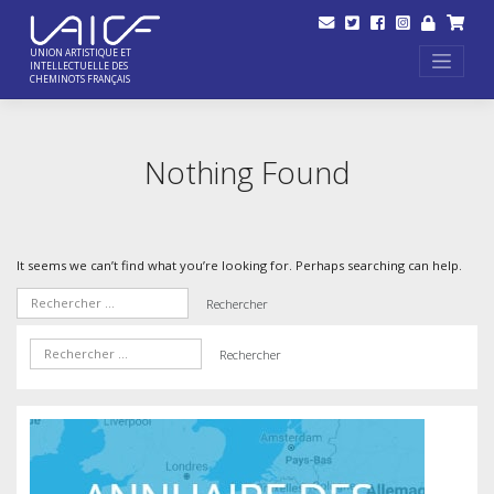
Skip
to
content
UNION ARTISTIQUE ET
INTELLECTUELLE DES
CHEMINOTS FRANÇAIS
Nothing Found
It seems we can’t find what you’re looking for. Perhaps searching can help.