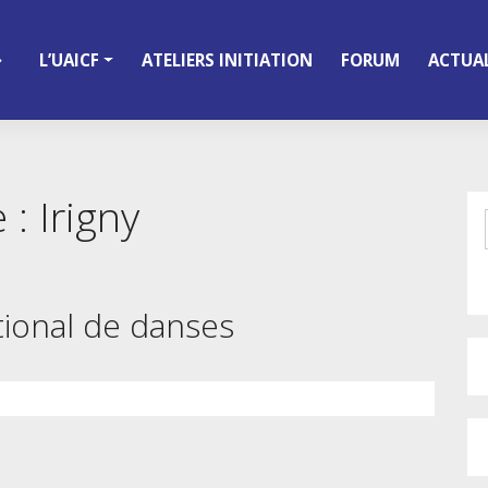
L’UAICF
ATELIERS INITIATION
FORUM
ACTUAL
e :
Irigny
ational de danses