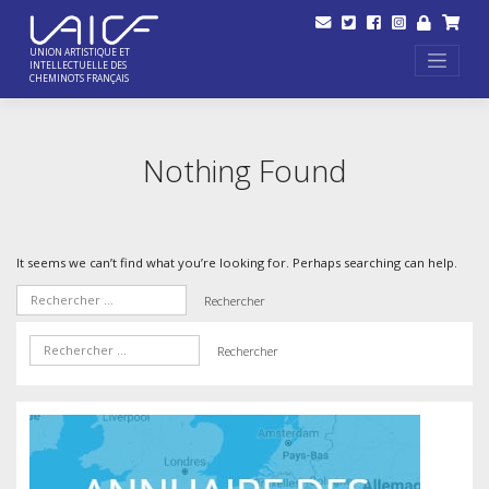
Skip
to
content
UNION ARTISTIQUE ET
INTELLECTUELLE DES
CHEMINOTS FRANÇAIS
Nothing Found
It seems we can’t find what you’re looking for. Perhaps searching can help.