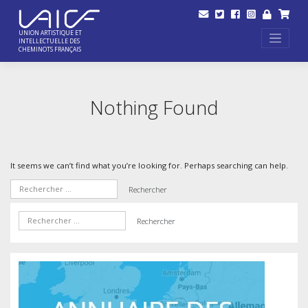
Skip
to
content
UNION ARTISTIQUE ET
INTELLECTUELLE DES
CHEMINOTS FRANÇAIS
Nothing Found
It seems we can’t find what you’re looking for. Perhaps searching can help.