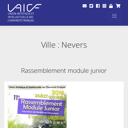
Skip
to
content
UNION ARTISTIQUE ET
INTELLECTUELLE DES
CHEMINOTS FRANÇAIS
Ville :
Nevers
Rassemblement module junior