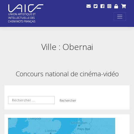
Skip
to
content
UNION ARTISTIQUE ET
INTELLECTUELLE DES
CHEMINOTS FRANÇAIS
Ville :
Obernai
Concours national de cinéma-vidéo