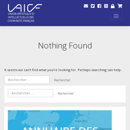
Skip
to
content
UNION ARTISTIQUE ET
INTELLECTUELLE DES
CHEMINOTS FRANÇAIS
Nothing Found
It seems we can’t find what you’re looking for. Perhaps searching can help.