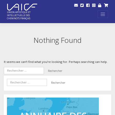
Skip
to
content
UNION ARTISTIQUE ET
INTELLECTUELLE DES
CHEMINOTS FRANÇAIS
Nothing Found
It seems we can’t find what you’re looking for. Perhaps searching can help.