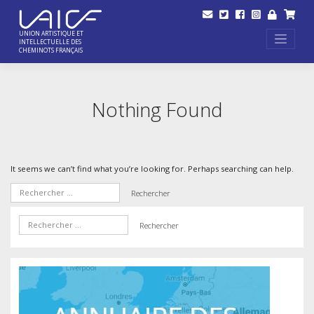
Skip
to
content
UNION ARTISTIQUE ET
INTELLECTUELLE DES
CHEMINOTS FRANÇAIS
Nothing Found
It seems we can’t find what you’re looking for. Perhaps searching can help.