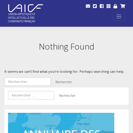
Skip
to
content
UNION ARTISTIQUE ET
INTELLECTUELLE DES
CHEMINOTS FRANÇAIS
Nothing Found
It seems we can’t find what you’re looking for. Perhaps searching can help.