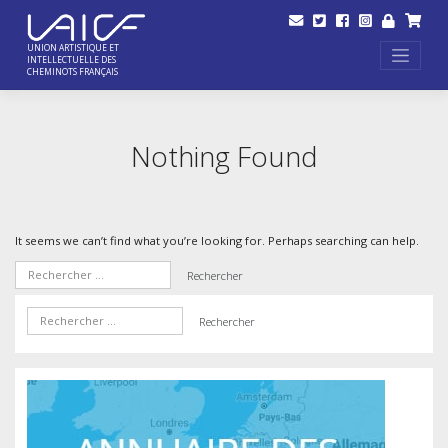
Skip
to
content
UNION ARTISTIQUE ET
INTELLECTUELLE DES
CHEMINOTS FRANÇAIS
Nothing Found
It seems we can’t find what you’re looking for. Perhaps searching can help.