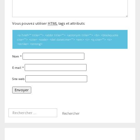
Vous pouvez utiliser
HTML
tags et attributs:
<a href="" title=""> <abbr title=""> <acronym title=""> <b> <blockquote
cite=""> <cite> <code> <del datetime=""> <em> <i> <q cite=""> <s>
<strike> <strong>
Nom
*
E-mail
*
Site web