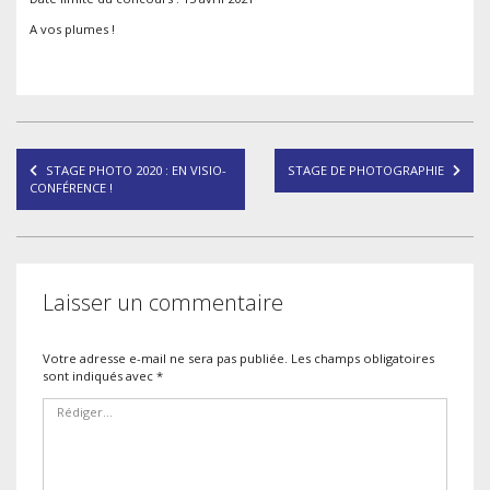
A vos plumes !
Navigation
STAGE PHOTO 2020 : EN VISIO-
STAGE DE PHOTOGRAPHIE
de
CONFÉRENCE !
l’article
Laisser un commentaire
Votre adresse e-mail ne sera pas publiée.
Les champs obligatoires
sont indiqués avec
*