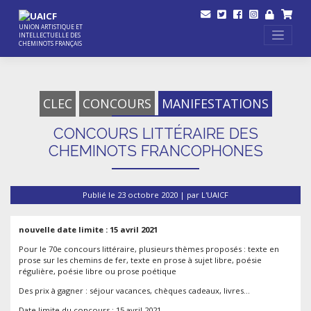
Skip
to
content
UNION ARTISTIQUE ET
INTELLECTUELLE DES
CHEMINOTS FRANÇAIS
CLEC
CONCOURS
MANIFESTATIONS
CONCOURS LITTÉRAIRE DES
CHEMINOTS FRANCOPHONES
Publié le
23 octobre 2020
|
par
L'UAICF
nouvelle date limite : 15 avril 2021
Pour le 70e concours littéraire, plusieurs thèmes proposés : texte en
prose sur les chemins de fer, texte en prose à sujet libre, poésie
régulière, poésie libre ou prose poétique
Des prix à gagner : séjour vacances, chèques cadeaux, livres…
Date limite du concours : 15 avril 2021