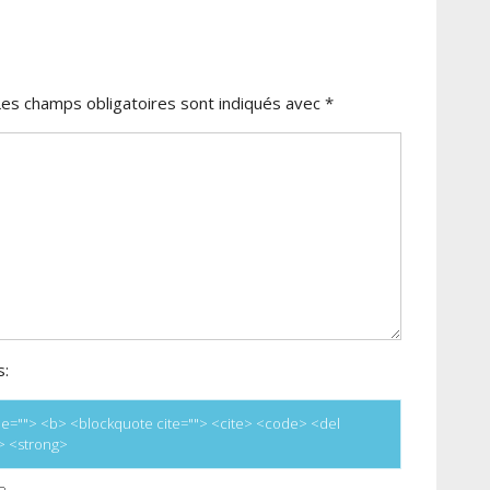
Les champs obligatoires sont indiqués avec
*
s:
title=""> <b> <blockquote cite=""> <cite> <code> <del
e> <strong>