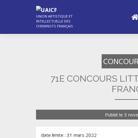
Skip
to
content
UNION ARTISTIQUE ET
INTELLECTUELLE DES
CHEMINOTS FRANÇAIS
CONCOUR
71E CONCOURS LIT
FRAN
Publié le
3 nov
date limite : 31 mars 2022