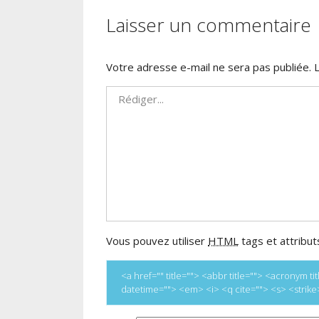
Laisser un commentaire
Votre adresse e-mail ne sera pas publiée.
Vous pouvez utiliser
HTML
tags et attribut
<a href="" title=""> <abbr title=""> <acronym 
datetime=""> <em> <i> <q cite=""> <s> <strik