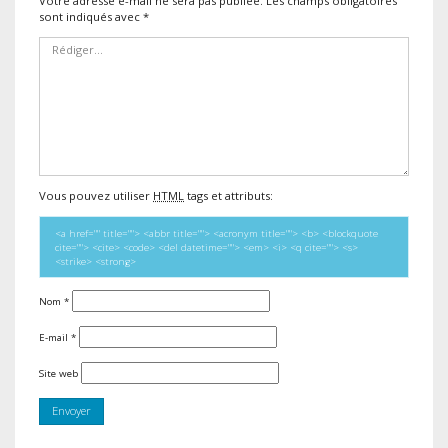
Votre adresse e-mail ne sera pas publiée.
Les champs obligatoires
sont indiqués avec
*
Vous pouvez utiliser
HTML
tags et attributs:
<a href="" title=""> <abbr title=""> <acronym title=""> <b> <blockquote
cite=""> <cite> <code> <del datetime=""> <em> <i> <q cite=""> <s>
<strike> <strong>
Nom
*
E-mail
*
Site web