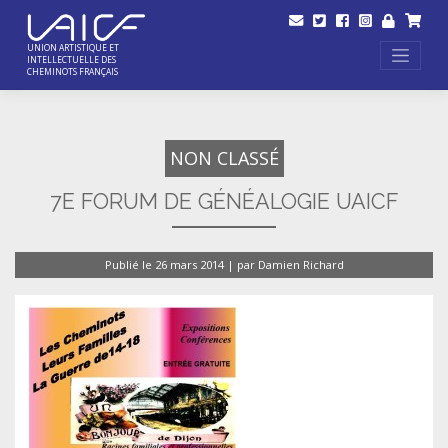
Skip
to
content
UNION ARTISTIQUE ET
INTELLECTUELLE DES
CHEMINOTS FRANÇAIS
NON CLASSÉ
7E FORUM DE GÉNÉALOGIE UAICF
Publié le
26 mars 2014
|
par
Damien Richard