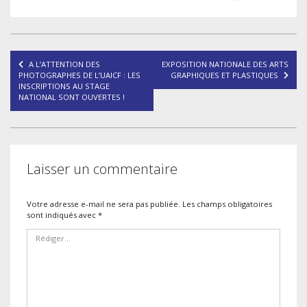
Navigation
A L’ATTENTION DES
EXPOSITION NATIONALE DES ARTS
de
PHOTOGRAPHES DE L’UAICF : LES
GRAPHIQUES ET PLASTIQUES
INSCRIPTIONS AU STAGE
l’article
NATIONAL SONT OUVERTES !
Laisser un commentaire
Votre adresse e-mail ne sera pas publiée.
Les champs obligatoires
sont indiqués avec
*