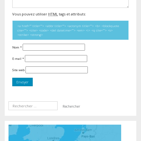
Vous pouvez utiliser
HTML
tags et attributs:
<a href="" title=""> <abbr title=""> <acronym title=""> <b> <blockquote
cite=""> <cite> <code> <del datetime=""> <em> <i> <q cite=""> <s>
<strike> <strong>
Nom
*
E-mail
*
Site web