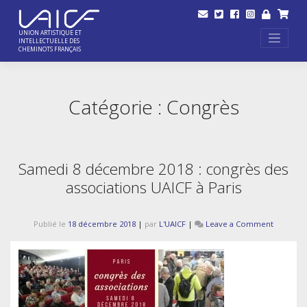
Skip
to
content
UNION ARTISTIQUE ET
INTELLECTUELLE DES
CHEMINOTS FRANÇAIS
Catégorie :
Congrès
Samedi 8 décembre 2018 : congrès des
associations UAICF à Paris
on
Publié le
18 décembre 2018
|
par
L'UAICF
|
Leave a Comment
Samedi
8
décembr
2018
:
congrès
des