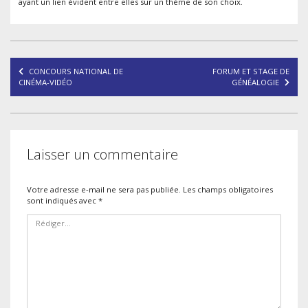
ayant un lien évident entre elles sur un thème de son choix.
Navigation
CONCOURS NATIONAL DE
FORUM ET STAGE DE
de
CINÉMA-VIDÉO
GÉNÉALOGIE
l’article
Laisser un commentaire
Votre adresse e-mail ne sera pas publiée.
Les champs obligatoires
sont indiqués avec
*