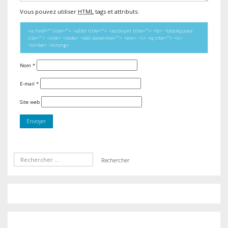
Vous pouvez utiliser
HTML
tags et attributs:
<a href="" title=""> <abbr title=""> <acronym title=""> <b> <blockquote
cite=""> <cite> <code> <del datetime=""> <em> <i> <q cite=""> <s>
<strike> <strong>
Nom
*
E-mail
*
Site web