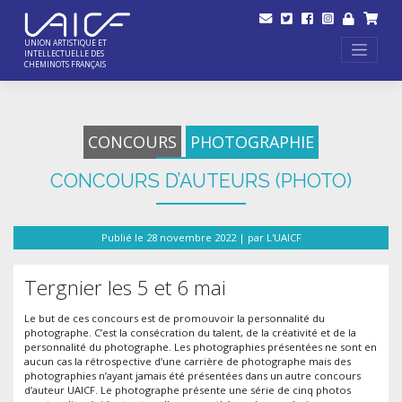
Skip
to
content
UNION ARTISTIQUE ET
INTELLECTUELLE DES
CHEMINOTS FRANÇAIS
CONCOURS
PHOTOGRAPHIE
CONCOURS D’AUTEURS (PHOTO)
Publié le
28 novembre 2022
|
par
L'UAICF
Tergnier les 5 et 6 mai
Le but de ces concours est de promouvoir la personnalité du
photographe. C’est la consécration du talent, de la créativité et de la
personnalité du photographe. Les photographies présentées ne sont en
aucun cas la rétrospective d’une carrière de photographe mais des
photographies n’ayant jamais été présentées dans un autre concours
d’auteur UAICF. Le photographe présente une série de cinq photos