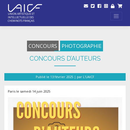
Skip
to
content
UNION ARTISTIQUE ET
INTELLECTUELLE DES
CHEMINOTS FRANÇAIS
CONCOURS
PHOTOGRAPHIE
CONCOURS D’AUTEURS
Publié le
13 février 2025
|
par
L'UAICF
Paris le samedi 14 juin 2025