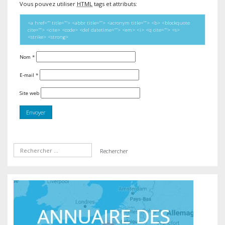
Vous pouvez utiliser
HTML
tags et attributs:
<a href="" title=""> <abbr title=""> <acronym title=""> <b> <blockquote
cite=""> <cite> <code> <del datetime=""> <em> <i> <q cite=""> <s>
<strike> <strong>
Nom
*
E-mail
*
Site web