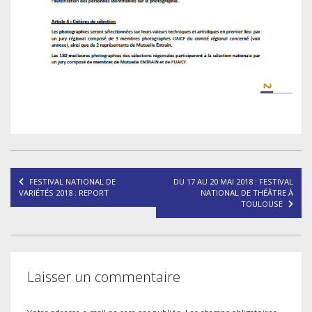
Navigation
FESTIVAL NATIONAL DE
DU 17 AU 20 MAI 2018 : FESTIVAL
de
VARIÉTÉS 2018 : REPORT
NATIONAL DE THÉÂTRE À
TOULOUSE
l’article
Laisser un commentaire