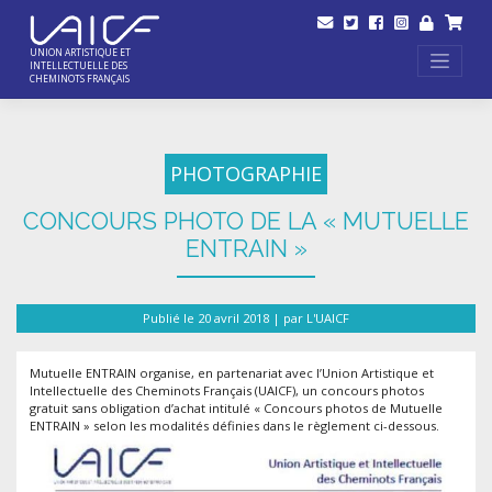
Skip
to
content
UNION ARTISTIQUE ET
INTELLECTUELLE DES
CHEMINOTS FRANÇAIS
PHOTOGRAPHIE
CONCOURS PHOTO DE LA « MUTUELLE
ENTRAIN »
Publié le
20 avril 2018
|
par
L'UAICF
Mutuelle ENTRAIN organise, en partenariat avec l’Union Artistique et
Intellectuelle des Cheminots Français (UAICF), un concours photos
gratuit sans obligation d’achat intitulé « Concours photos de Mutuelle
ENTRAIN » selon les modalités définies dans le règlement ci-dessous.