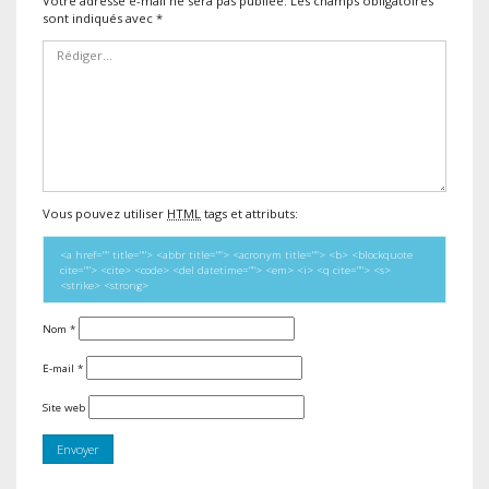
Votre adresse e-mail ne sera pas publiée.
Les champs obligatoires
sont indiqués avec
*
Vous pouvez utiliser
HTML
tags et attributs:
<a href="" title=""> <abbr title=""> <acronym title=""> <b> <blockquote
cite=""> <cite> <code> <del datetime=""> <em> <i> <q cite=""> <s>
<strike> <strong>
Nom
*
E-mail
*
Site web