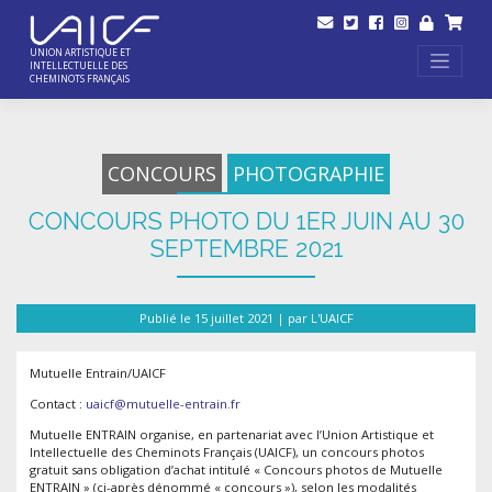
Skip
to
content
UNION ARTISTIQUE ET
INTELLECTUELLE DES
CHEMINOTS FRANÇAIS
CONCOURS
PHOTOGRAPHIE
CONCOURS PHOTO DU 1ER JUIN AU 30
SEPTEMBRE 2021
Publié le
15 juillet 2021
|
par
L'UAICF
Mutuelle Entrain/UAICF
Contact :
uaicf@mutuelle-entrain.fr
Mutuelle ENTRAIN organise, en partenariat avec l’Union Artistique et
Intellectuelle des Cheminots Français (UAICF), un concours photos
gratuit sans obligation d’achat intitulé « Concours photos de Mutuelle
ENTRAIN » (ci-après dénommé « concours »), selon les modalités