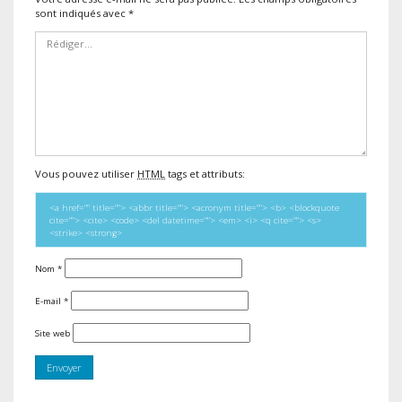
sont indiqués avec
*
Vous pouvez utiliser
HTML
tags et attributs:
<a href="" title=""> <abbr title=""> <acronym title=""> <b> <blockquote
cite=""> <cite> <code> <del datetime=""> <em> <i> <q cite=""> <s>
<strike> <strong>
Nom
*
E-mail
*
Site web