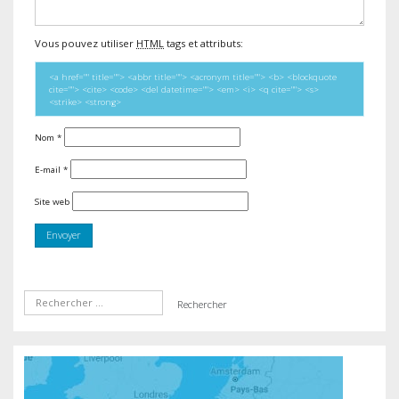
Vous pouvez utiliser
HTML
tags et attributs:
<a href="" title=""> <abbr title=""> <acronym title=""> <b> <blockquote
cite=""> <cite> <code> <del datetime=""> <em> <i> <q cite=""> <s>
<strike> <strong>
Nom
*
E-mail
*
Site web