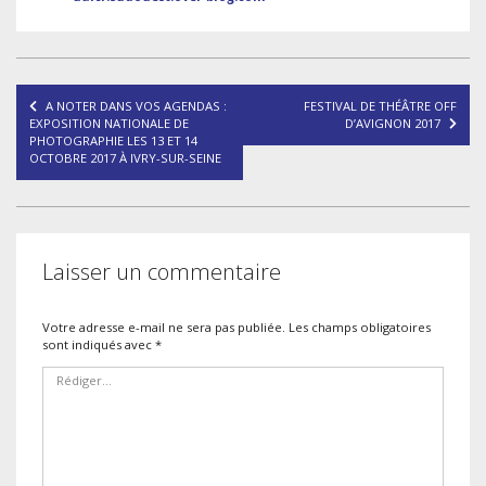
Navigation
A NOTER DANS VOS AGENDAS :
FESTIVAL DE THÉÂTRE OFF
de
EXPOSITION NATIONALE DE
D’AVIGNON 2017
PHOTOGRAPHIE LES 13 ET 14
l’article
OCTOBRE 2017 À IVRY-SUR-SEINE
Laisser un commentaire
Votre adresse e-mail ne sera pas publiée.
Les champs obligatoires
sont indiqués avec
*