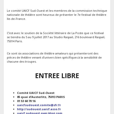
Le comité UAICF Sud-Ouest et les membres de la commission technique
nationale de théâtre sont heureux de présenter le 7e festival de théâtre
Ile-de-France.
C’est avec le soutien de la Société littéraire de La Poste que ce festival
se tiendra du 5 au 9 juillet 2017 au Studio Raspail, 216 boulevard Raspail,
75014 Paris.
Ce sont six associations de théâtre amateurs qui présenteront des
pièces de théâtre venant d’univers bien spécifiques à la sensibilité de
chacune des troupes.
ENTREE LIBRE
Comité UAICF Sud-Ouest
85 quai d’Austerlitz, 75013 PARIS
01 53 60 70 16
uaicfsudouest.comite@sfr.fr
http://sudouest.uaicf.asso.fr
uaicf.sudouest.over-blog.com