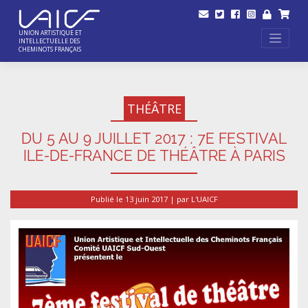
Skip
to
content
UNION ARTISTIQUE ET
INTELLECTUELLE DES
CHEMINOTS FRANÇAIS
THÉÂTRE
DU 5 AU 9 JUILLET 2017 : 7E FESTIVAL
ILE-DE-FRANCE DE THÉÂTRE À PARIS
Publié le
13 juin 2017
|
par
L'UAICF