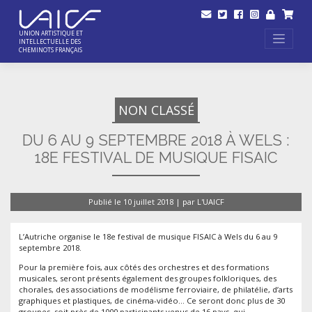
Skip
to
content
UNION ARTISTIQUE ET
INTELLECTUELLE DES
CHEMINOTS FRANÇAIS
NON CLASSÉ
DU 6 AU 9 SEPTEMBRE 2018 À WELS :
18E FESTIVAL DE MUSIQUE FISAIC
Publié le
10 juillet 2018
|
par
L'UAICF
L’Autriche organise le 18e festival de musique FISAIC à Wels du 6 au 9
septembre 2018.
Pour la première fois, aux côtés des orchestres et des formations
musicales, seront présents également des groupes folkloriques, des
chorales, des associations de modélisme ferroviaire, de philatélie, d’arts
graphiques et plastiques, de cinéma-vidéo… Ce seront donc plus de 30
groupes, soit près de 1000 participants venus de 16 pays, qui