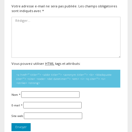
Votre adresse e-mail ne sera pas publiée.
Les champs obligatoires
sont indiqués avec
*
Vous pouvez utiliser
HTML
tags et attributs:
<a href="" title=""> <abbr title=""> <acronym title=""> <b> <blockquote
cite=""> <cite> <code> <del datetime=""> <em> <i> <q cite=""> <s>
<strike> <strong>
Nom
*
E-mail
*
Site web