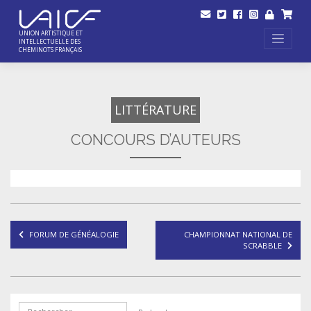
Skip
to
content
UNION ARTISTIQUE ET
INTELLECTUELLE DES
CHEMINOTS FRANÇAIS
LITTÉRATURE
CONCOURS D’AUTEURS
Navigation
FORUM DE GÉNÉALOGIE
CHAMPIONNAT NATIONAL DE
de
SCRABBLE
l’article