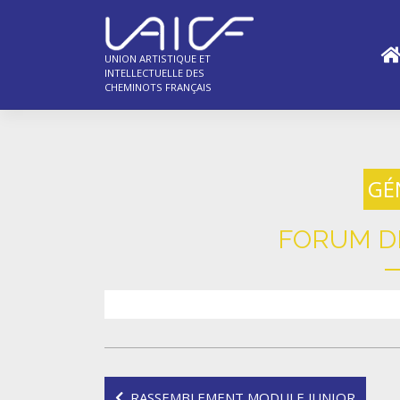
Skip
to
content
UNION ARTISTIQUE ET
INTELLECTUELLE DES
CHEMINOTS FRANÇAIS
GÉ
FORUM D
Navigation
RASSEMBLEMENT MODULE JUNIOR