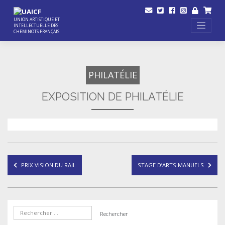
Skip
to
content
UNION ARTISTIQUE ET
INTELLECTUELLE DES
CHEMINOTS FRANÇAIS
PHILATÉLIE
EXPOSITION DE PHILATÉLIE
Navigation
PRIX VISION DU RAIL
STAGE D’ARTS MANUELS
de
l’article