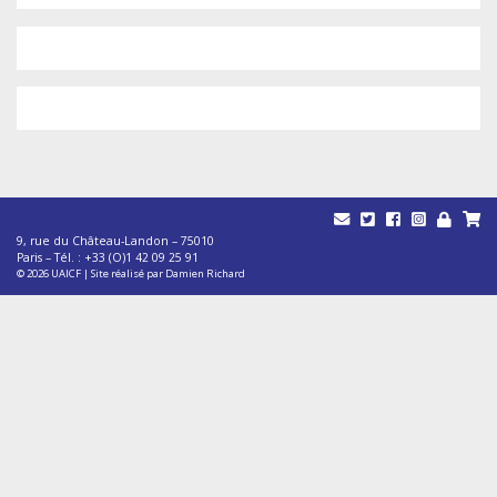
9, rue du Château-Landon – 75010
Paris – Tél. : +33 (O)1 42 09 25 91
© 2026
UAICF
|
Site réalisé par
Damien Richard