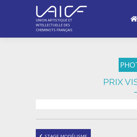
Skip
to
content
UNION ARTISTIQUE ET
INTELLECTUELLE DES
CHEMINOTS FRANÇAIS
PHO
PRIX VI
Navigation
STAGE MODÉLISME