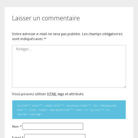
Laisser un commentaire
Votre adresse e-mail ne sera pas publiée.
Les champs obligatoires
sont indiqués avec
*
Vous pouvez utiliser
HTML
tags et attributs:
<a href="" title=""> <abbr title=""> <acronym title=""> <b> <blockquote
cite=""> <cite> <code> <del datetime=""> <em> <i> <q cite=""> <s>
<strike> <strong>
Nom
*
E-mail
*