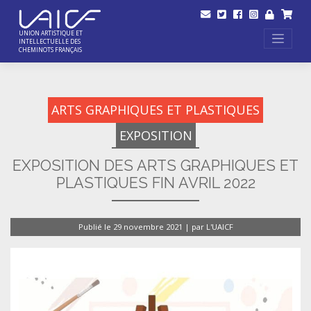
Skip
to
content
UNION ARTISTIQUE ET
INTELLECTUELLE DES
CHEMINOTS FRANÇAIS
ARTS GRAPHIQUES ET PLASTIQUES
EXPOSITION
EXPOSITION DES ARTS GRAPHIQUES ET
PLASTIQUES FIN AVRIL 2022
Publié le
29 novembre 2021
|
par
L'UAICF