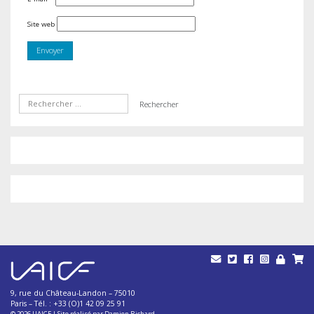
Site web
9, rue du Château-Landon – 75010
Paris – Tél. : +33 (O)1 42 09 25 91
© 2026
UAICF
|
Site réalisé par
Damien Richard