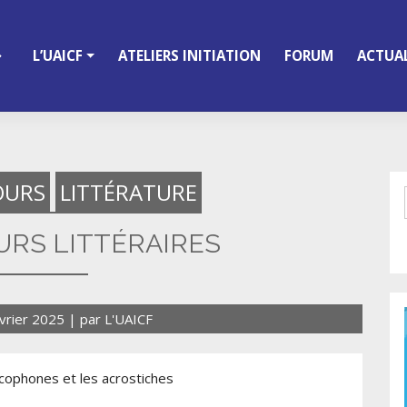
L’UAICF
ATELIERS INITIATION
FORUM
ACTUAL
OURS
LITTÉRATURE
RS LITTÉRAIRES
vrier 2025
|
par
L'UAICF
ncophones et les acrostiches