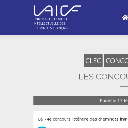
Skip
to
content
UNION ARTISTIQUE ET
INTELLECTUELLE DES
CHEMINOTS FRANÇAIS
CLEC
CONC
LES CONCOU
Publié le
17 fé
Le 74e concours littéraire des cheminots fra