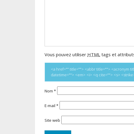
Vous pouvez utiliser
HTML
tags et attribut
<a href="" title=""> <abbr title=""> <acronym 
datetime=""> <em> <i> <q cite=""> <s> <strik
Nom
*
E-mail
*
Site web