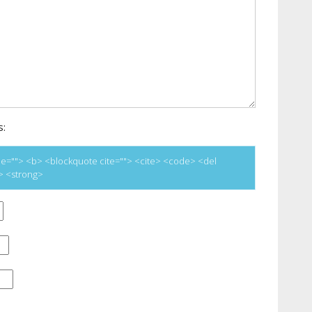
s:
title=""> <b> <blockquote cite=""> <cite> <code> <del
e> <strong>