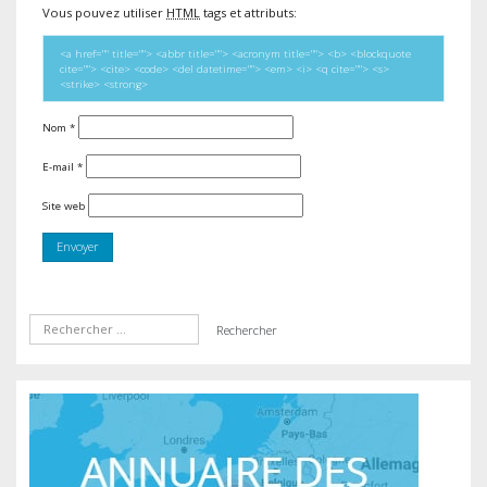
Vous pouvez utiliser
HTML
tags et attributs:
<a href="" title=""> <abbr title=""> <acronym title=""> <b> <blockquote
cite=""> <cite> <code> <del datetime=""> <em> <i> <q cite=""> <s>
<strike> <strong>
Nom
*
E-mail
*
Site web