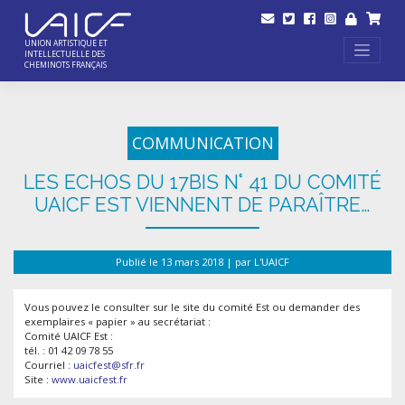
Skip
to
content
UNION ARTISTIQUE ET
INTELLECTUELLE DES
CHEMINOTS FRANÇAIS
COMMUNICATION
LES ECHOS DU 17BIS N° 41 DU COMITÉ
UAICF EST VIENNENT DE PARAÎTRE…
Publié le
13 mars 2018
|
par
L'UAICF
Vous pouvez le consulter sur le site du comité Est ou demander des
exemplaires « papier » au secrétariat :
Comité UAICF Est :
tél. : 01 42 09 78 55
Courriel :
uaicfest@sfr.fr
Site :
www.uaicfest.fr