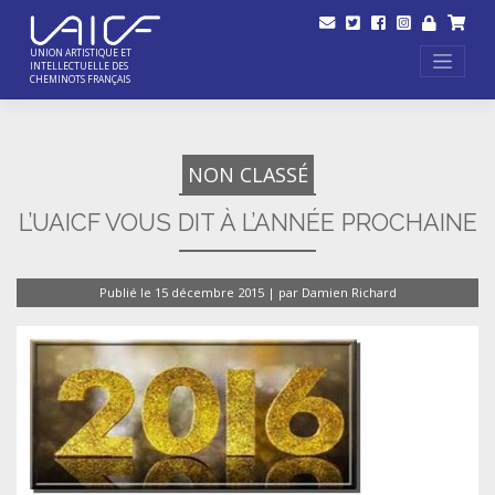
Skip
to
content
UNION ARTISTIQUE ET
INTELLECTUELLE DES
CHEMINOTS FRANÇAIS
NON CLASSÉ
L’UAICF VOUS DIT À L’ANNÉE PROCHAINE
Publié le
15 décembre 2015
|
par
Damien Richard