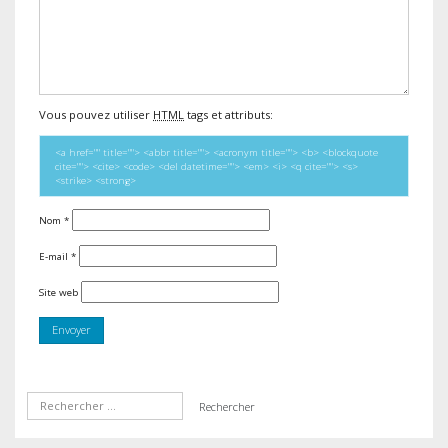
Vous pouvez utiliser
HTML
tags et attributs:
<a href="" title=""> <abbr title=""> <acronym title=""> <b> <blockquote
cite=""> <cite> <code> <del datetime=""> <em> <i> <q cite=""> <s>
<strike> <strong>
Nom
*
E-mail
*
Site web