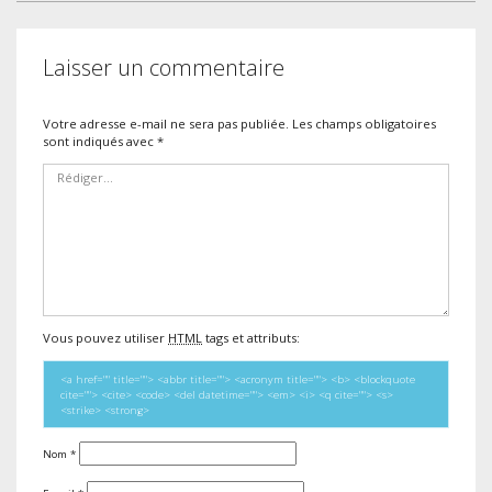
Laisser un commentaire
Votre adresse e-mail ne sera pas publiée.
Les champs obligatoires
sont indiqués avec
*
Vous pouvez utiliser
HTML
tags et attributs:
<a href="" title=""> <abbr title=""> <acronym title=""> <b> <blockquote
cite=""> <cite> <code> <del datetime=""> <em> <i> <q cite=""> <s>
<strike> <strong>
Nom
*