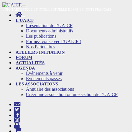
Skip
to
UNION ARTISTIQUE ET INTELLECTUELLE DES CHEMINOTS FRANÇAIS
content
L’UAICF
Présentation de l’UAICF
Documents administratifs
Les publications
Formez-vous avec l’UAICF !
Nos Partenaires
ATELIERS INITIATION
FORUM
ACTUALITÉS
AGENDA
Événements à venir
Événements passés
LES ASSOCIATIONS
Annuaire des associations
Créer une association ou une section de l’UAICF