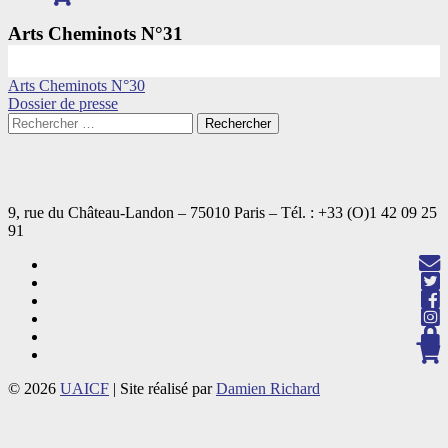
Arts Cheminots N°31
Navigation
Arts Cheminots N°30
Dossier de presse
de
l’article
9, rue du Château-Landon – 75010 Paris – Tél. : +33 (O)1 42 09 25
91
© 2026
UAICF
|
Site réalisé par
Damien Richard