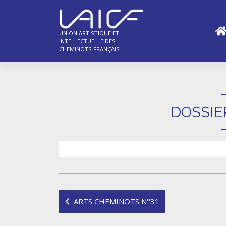
Skip
to
content
UNION ARTISTIQUE ET
INTELLECTUELLE DES
CHEMINOTS FRANÇAIS
DOSSIE
Navigation
ARTS CHEMINOTS N°31
de