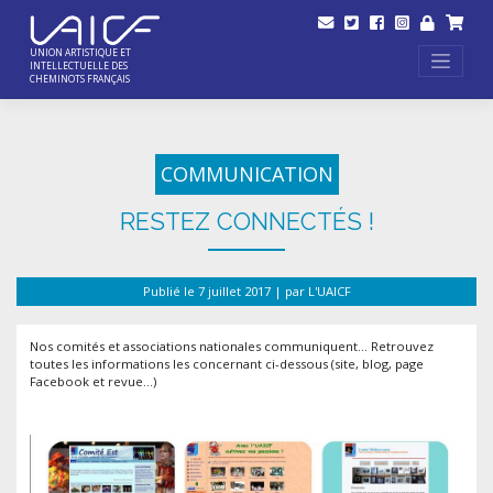
Skip
to
content
UNION ARTISTIQUE ET
INTELLECTUELLE DES
CHEMINOTS FRANÇAIS
COMMUNICATION
RESTEZ CONNECTÉS !
Publié le
7 juillet 2017
|
par
L'UAICF
Nos comités et associations nationales communiquent… Retrouvez
toutes les informations les concernant ci-dessous (site, blog, page
Facebook et revue…)