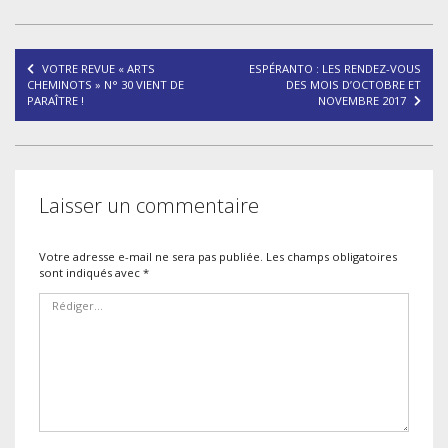
Navigation
VOTRE REVUE « ARTS
ESPÉRANTO : LES RENDEZ-VOUS
de
CHEMINOTS » N° 30 VIENT DE
DES MOIS D’OCTOBRE ET
PARAÎTRE !
NOVEMBRE 2017
l’article
Laisser un commentaire
Votre adresse e-mail ne sera pas publiée.
Les champs obligatoires
sont indiqués avec
*