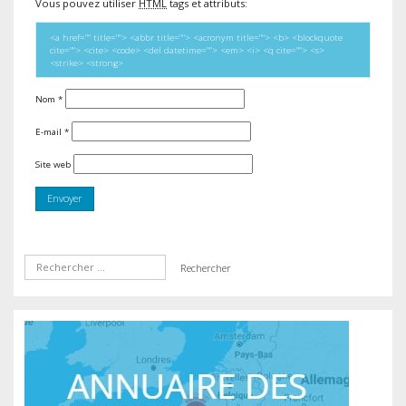
Vous pouvez utiliser
HTML
tags et attributs:
<a href="" title=""> <abbr title=""> <acronym title=""> <b> <blockquote
cite=""> <cite> <code> <del datetime=""> <em> <i> <q cite=""> <s>
<strike> <strong>
Nom
*
E-mail
*
Site web