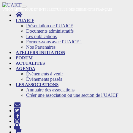
Skip
to
UNION ARTISTIQUE ET INTELLECTUELLE DES CHEMINOTS FRANÇAIS
content
L’UAICF
Présentation de l’UAICF
Documents administratifs
Les publications
Formez-vous avec l’UAICF !
Nos Partenaires
ATELIERS INITIATION
FORUM
ACTUALITÉS
AGENDA
Événements à venir
Événements passés
LES ASSOCIATIONS
Annuaire des associations
Créer une association ou une section de l’UAICF