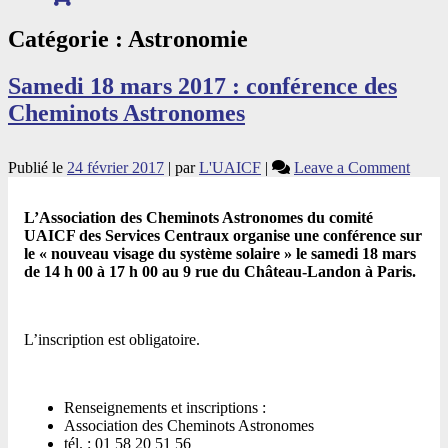
Catégorie :
Astronomie
Samedi 18 mars 2017 : conférence des
Cheminots Astronomes
on
Publié le
24 février 2017
|
par
L'UAICF
|
Leave a Comment
Same
18
L’Association des Cheminots Astronomes du comité
mars
UAICF des Services Centraux organise une conférence sur
2017
le « nouveau visage du système solaire » le samedi 18 mars
:
de 14 h 00 à 17 h 00 au 9 rue du Château-Landon à Paris.
confé
des
Chemi
Astro
L’inscription est obligatoire.
Renseignements et inscriptions :
Association des Cheminots Astronomes
tél. : 01 58 20 51 56