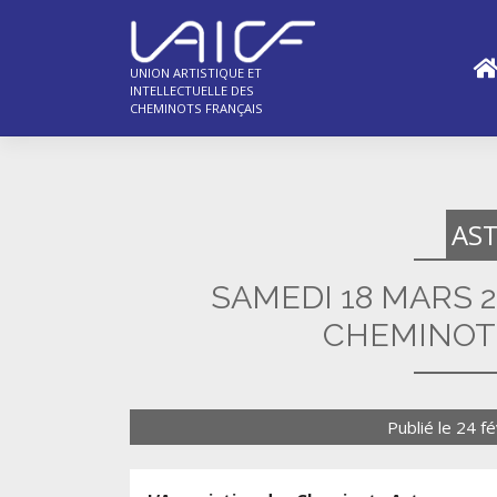
Skip
to
content
UNION ARTISTIQUE ET
INTELLECTUELLE DES
CHEMINOTS FRANÇAIS
AS
SAMEDI 18 MARS 
CHEMINOT
Publié le
24 fé