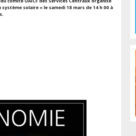
du comité UAICF des Services Centraux organise
 système solaire » le samedi 18 mars de 14 h 00 à
s.