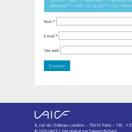
datetime=""> <em> <i> <q cite=""> <s> <strik
Nom
*
E-mail
*
Site web
9, rue du Château-Landon – 75010 Paris – Tél. : +3
© 2026
UAICF
|
Site réalisé par
Damien Richard