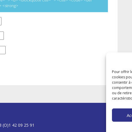
e> <strong>
Pour offrir 
cookies pou
consentir à
comportement
ou de retire
caractéristi
Ac
3 (O)1 42 09 25 91