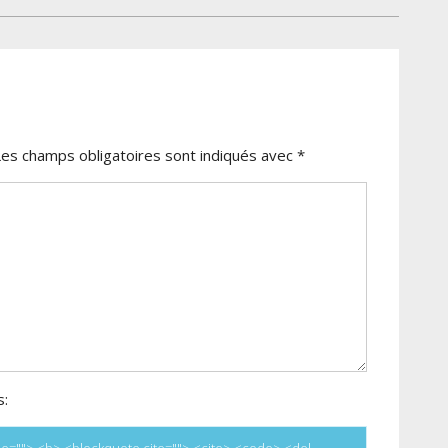
Les champs obligatoires sont indiqués avec
*
s:
title=""> <b> <blockquote cite=""> <cite> <code> <del